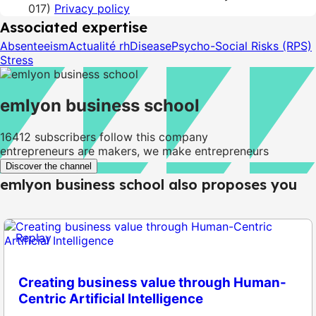
017)
Privacy policy
Associated expertise
Absenteeism
Actualité rh
Disease
Psycho-Social Risks (RPS)
Stress
emlyon business school
16412
subscribers follow this company
entrepreneurs are makers, we make entrepreneurs
Discover the channel
emlyon business school also proposes you
Replay
Creating business value through Human-
Centric Artificial Intelligence