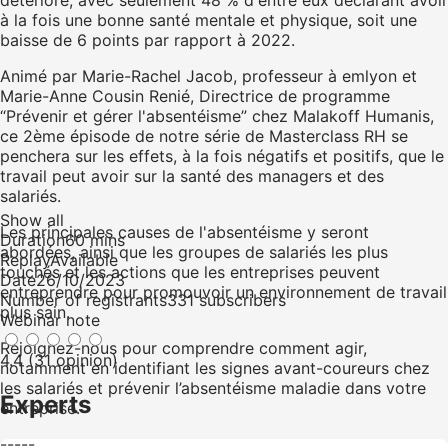
détériore, avec seulement 48 % d'entre eux déclarant avoir
à la fois une bonne santé mentale et physique, soit une
baisse de 6 points par rapport à 2022.
Animé par Marie-Rachel Jacob, professeur à emlyon et
Marie-Anne Cousin Renié, Directrice de programme
“Prévenir et gérer l'absentéisme” chez Malakoff Humanis,
ce 2ème épisode de notre série de Masterclass RH se
penchera sur les effets, à la fois négatifs et positifs, que le
travail peut avoir sur la santé des managers et des
salariés.
Show all
Les principales causes de l'absentéisme y seront
Duration
60 mins
abordées, ainsi que les groupes de salariés les plus
Replay
Available
touchés et les actions que les entreprises peuvent
Date
26/10/2023
entreprendre pour promouvoir un environnement de travail
Number of registrants
331 subscribers
plus sain.
Webinar note
Rejoignez-nous pour comprendre comment agir,
4.4 (31 opinion)
notamment en identifiant les signes avant-coureurs chez
les salariés et prévenir l’absentéisme maladie dans votre
Experts
entreprise.
-----