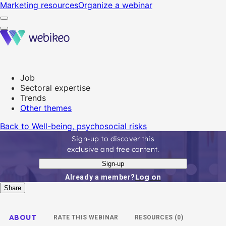
Marketing resources
Organize a webinar
Job
Sectoral expertise
Trends
Other themes
Back to Well-being, psychosocial risks
Sign-up to discover this
exclusive and free content.
Sign-up
Log on
Already a member?
Share
ABOUT
RATE THIS WEBINAR
RESOURCES (0)