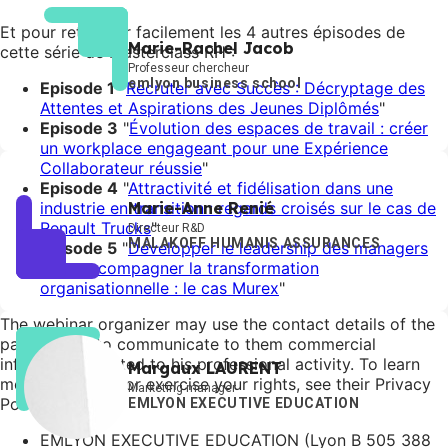
Et pour retrouver facilement les 4 autres épisodes de
Marie-Rachel Jacob
cette série de Masterclass RH :
Professeur chercheur
emlyon business school
Episode 1
"
Recruter avec Succès : Décryptage des
Attentes et Aspirations des Jeunes Diplômés
"
Episode 3
"
Évolution des espaces de travail : créer
un workplace engageant pour une Expérience
Collaborateur réussie
"
Episode 4
"
Attractivité et fidélisation dans une
Marie-Anne Renié
industrie en transition : regards croisés sur le cas de
Renault Trucks
"
Directeur R&D
MALAKOFF HUMANIS ASSURANCES
Episode 5
"
Développer le leadership des managers
pour accompagner la transformation
organisationnelle : le cas Murex
"
The webinar organizer may use the contact details of the
participants to communicate to them commercial
information related to his professional activity. To learn
Margaux LAURENT
more, oppose it or exercise your rights, see their Privacy
Marketing manager
Policy below :
EMLYON EXECUTIVE EDUCATION
EMLYON EXECUTIVE EDUCATION (Lyon B 505 388